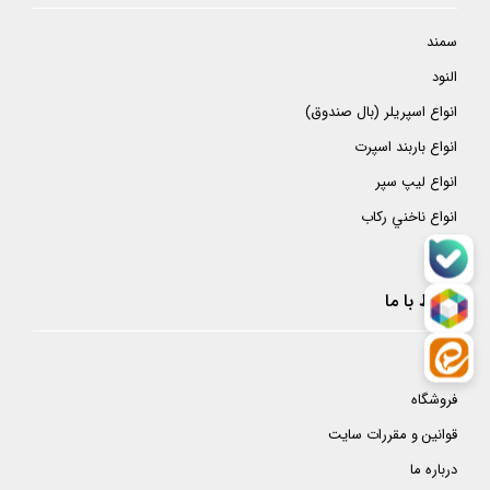
سمند
النود
انواع اسپريلر (بال صندوق)
انواع باربند اسپرت
انواع ليپ سپر
انواع ناخني ركاب
ارتباط با ما
خانه
فروشگاه
قوانین و مقررات سایت
درباره ما