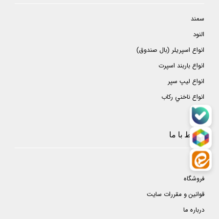
سمند
النود
انواع اسپريلر (بال صندوق)
انواع باربند اسپرت
انواع ليپ سپر
انواع ناخني ركاب
ارتباط با ما
خانه
فروشگاه
قوانین و مقررات سایت
درباره ما