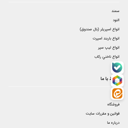
سمند
النود
انواع اسپريلر (بال صندوق)
انواع باربند اسپرت
انواع ليپ سپر
انواع ناخني ركاب
ارتباط با ما
خانه
فروشگاه
قوانین و مقررات سایت
درباره ما