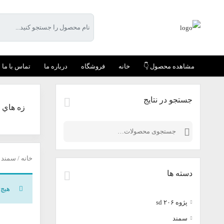
مشاهده محصول 👇
خانه
فروشگاه
درباره ما
تماس با ما
جستجو در نتایج
زه هاي 
جستجو
برای:
خانه
/
سمند
/
دسته ها
هیچ 
پژوه ٢٠۶ sd
سمند