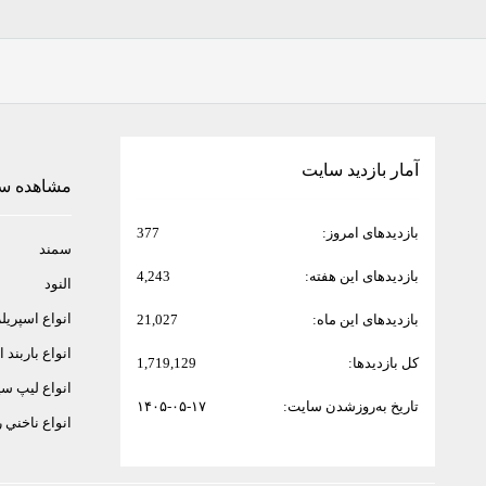
پرشیا
ساینا
پژو ۴٠۵
سیویک
پژوه ٢٠۶
آمار بازدید سایت
مشاهده س
لنسر
پراید
بازدیدهای امروز:
377
سمند
انواع لیپ سپر
بازدیدهای این هفته:
4,243
النود
لیفان ۶٢٠
انواع اسپريل
بازدیدهای این ماه:
21,027
انواع اسپریلر (بال صندوق)
انواع باربند
کل بازدیدها:
1,719,129
رانا
انواع ليپ سپ
انواع ناخنی رکاب
تاریخ به‌روزشدن سایت:
۱۴۰۵-۰۵-۱۷
انواع ناخني 
دنا
انواع باربند اسپرت