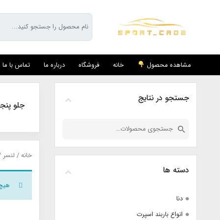
مشاهده محصول
خانه
فروشگاه
درباره ما
تماس با ما
جستجو در نتایج
جلو پنجر
جستجو
برای:
خانه
/
لنسر
/
دسته ها
هیچ
دنا
انواع باربند اسپرت