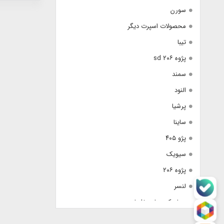
سورن
محصولات اسپرت دیگر
تیبا
پژوه ٢٠۶ sd
سمند
النود
پرشیا
ساینا
پژو ۴٠۵
سیویک
پژوه ٢٠۶
لنسر
لچکی های بغل لنسر
جلو پنجره اسپرت لنسر