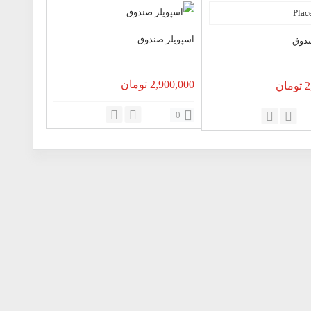
اسپویلر صندوق
ندوق
2,900,000
تومان
2
تومان
0