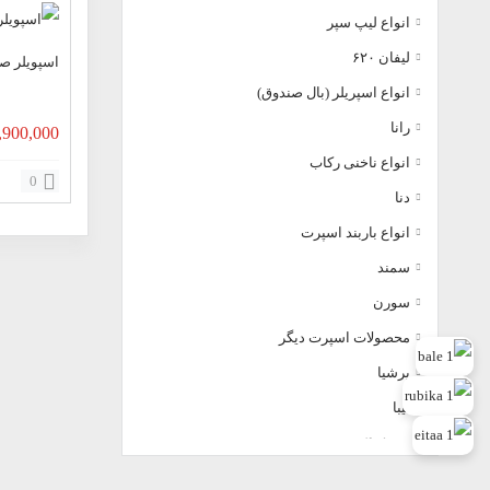
انواع لیپ سپر
لیفان ۶٢٠
اسپویلر ص
انواع اسپریلر (بال صندوق)
رانا
,900,000
انواع ناخنی رکاب
0
دنا
انواع باربند اسپرت
سمند
سورن
محصولات اسپرت دیگر
پرشیا
تیبا
پژو ۴٠۵
پژوه ٢٠۶ sd