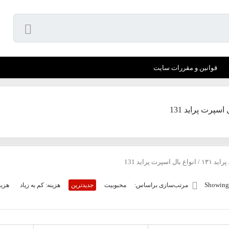
قوانین و مقررات سایت
 اسپرت پراید 131
پرايد ١٣١
/ انواع بال اسپرت پراید 131
Sorted
Showing 
مرتب‌سازی براساس:
محبوبیت
جدیدترین
هزینه: کم به زیاد
هزین
by
latest