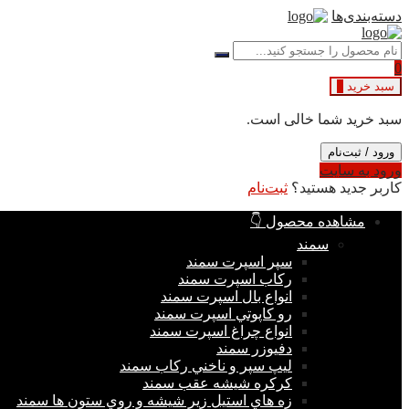
دسته‌بندی‌ها
0
سبد خرید
0
سبد خرید شما خالی است.
ورود / ثبت‌نام
ورود به سایت
کاربر جدید هستید؟
ثبت‌نام
مشاهده محصول 👇
سمند
سپر اسپرت سمند
ركاب اسپرت سمند
انواع بال اسپرت سمند
رو كاپوتي اسپرت سمند
انواع چراغ اسپرت سمند
دفيوزر سمند
ليپ سپر و ناخني ركاب سمند
كركره شيشه عقب سمند
زه هاي استيل زير شيشه و روي ستون ها سمند