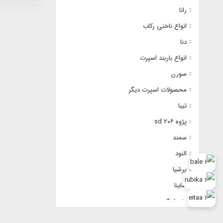
رانا
انواع ناخنی رکاب
دنا
انواع باربند اسپرت
سورن
محصولات اسپرت دیگر
تیبا
پژوه ٢٠۶ sd
سمند
النود
پرشیا
ساینا
پژو ۴٠۵
سیویک