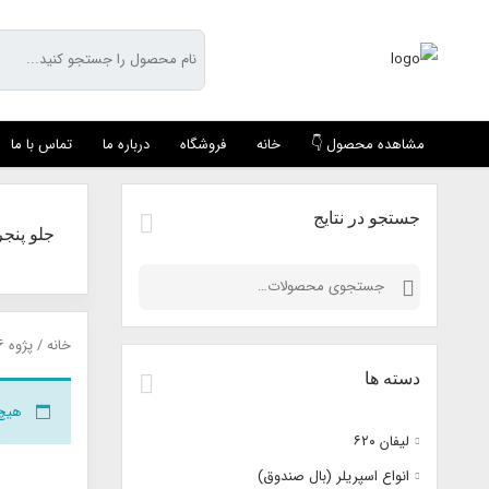
مشاهده محصول 👇
خانه
فروشگاه
درباره ما
تماس با ما
جستجو در نتایج
جلو پنجره
جستجو
برای:
خانه
/
پژوه ٢٠٦
دسته ها
هیچ
لیفان ۶٢٠
انواع اسپریلر (بال صندوق)