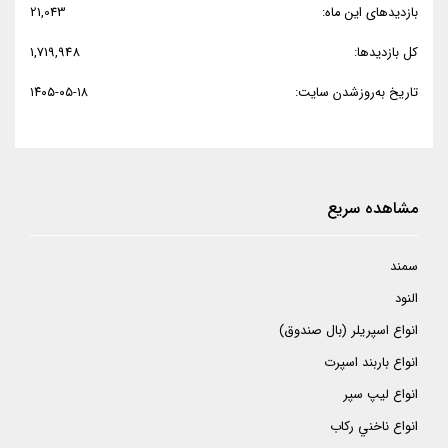
بازدیدهای این ماه:
21,043
کل بازدیدها:
1,719,948
تاریخ به‌روزشدن سایت:
۱۴۰۵-۰۵-۱۸
مشاهده سریع
سمند
النود
انواع اسپريلر (بال صندوق)
انواع باربند اسپرت
انواع ليپ سپر
انواع ناخني ركاب