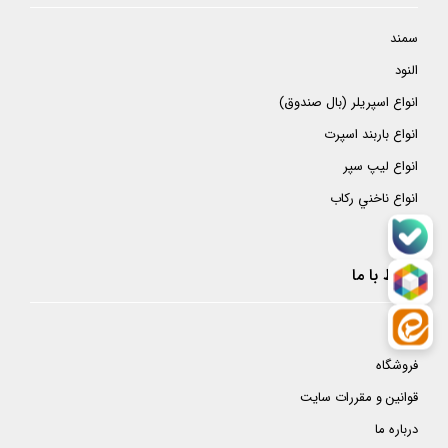
سمند
النود
انواع اسپريلر (بال صندوق)
انواع باربند اسپرت
انواع ليپ سپر
انواع ناخني ركاب
ارتباط با ما
خانه
فروشگاه
قوانین و مقررات سایت
درباره ما