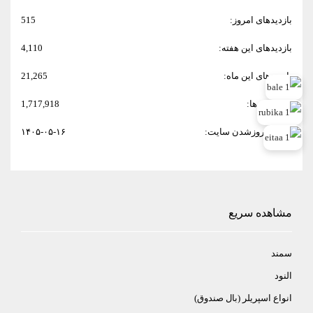
بازدیدهای امروز:
515
بازدیدهای این هفته:
4,110
بازدیدهای این ماه:
21,265
کل بازدیدها:
1,717,918
تاریخ به‌روزشدن سایت:
۱۴۰۵-۰۵-۱۶
مشاهده سریع
سمند
النود
انواع اسپريلر (بال صندوق)