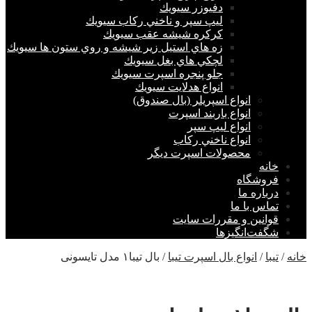
دفيوزر سيويك
ليپ سپر و ناخني ركاب سيويك
كركره شيشه عقب سيويك
زه هاي استيل زير شيشه و روي ستون ها سيويك
لچكي هاي بغل سيويك
جلو پنجره اسپرت سيويك
انواع هدلايت سيويك
انواع اسپريلر (بال صندوق)
انواع باربند اسپرت
انواع ليپ سپر
انواع ناخني ركاب
محصولات اسپرت ديگر
خانه
فروشگاه
درباره ما
تماس با ما
قوانین و مقررات سایت
شگفت‌انگیزها
خانه
/
تيبا
/
انواع بال اسپرت تیبا
/ بال تیبا۱ مدل تایسونی