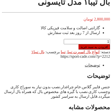
بال تیبا۱ مدل تایسونی
2,800,000
تومان
گارانتی اصالت و سلامت فیزیکی کالا
ارسال از 7 روز بعد ثبت سفارش
بال
تیبا۱
افزودن به سبد خرید
مدل
دسته:
انواع بال اسپرت تیبا
,
تيبا
برچسب:
بال تیبا۱
تایسونی
https://sport-cade.com/?p=2212
عدد
توضیحات
توضیحات
جنس فایبر گلاس.خام.چراغدار.نصب بدون نیاز به سوراخ کاری
و‌چسب کاری.نصب با گیره های مخصوص بال که همراه بال ارسال
میگردد.قابل ارسال به سراسر کشور
محصولات مشابه