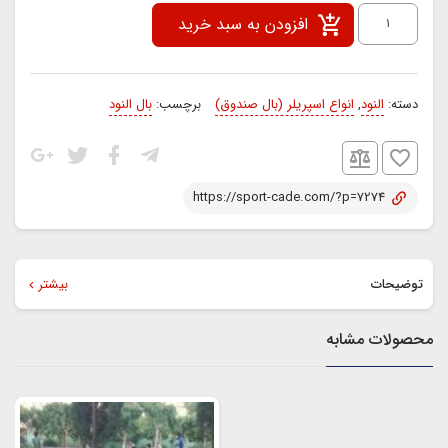
بال
افزودن به سبد خرید
صندوق
النود
دسته:
النود
,
انواع اسپريلر (بال صندوق)
برچسب:
بال النود
عدد
https://sport-cade.com/?p=7274
توضیحات
بیشتر
محصولات مشابه
جنس فایبر گلاس خام مدل تیوتا کرولا نصب به صورت پیچی و چسبی
جنس فایبر گلاس