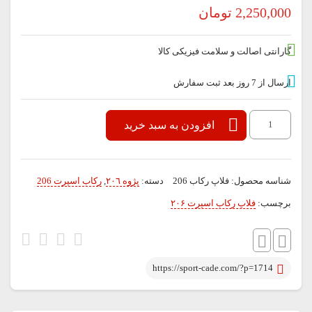
2,250,000
تومان
گارانتی اصالت و سلامت فیزیکی کالا
ارسال از 7 روز بعد ثبت سفارش
فلاپ
افزودن به سبد خرید
رکاب
اسپرت
شناسه محصول:
فلاپ رکاب 206
دسته:
پژوه ٢٠٦
,
ركاب اسپرت 206
۲۰۶
برچسب:
فلاپ رکاب اسپرت ۲۰۶
جفتی
عدد
https://sport-cade.com/?p=1714