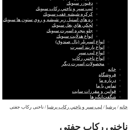
دفيوزر سيويك
ليپ سپر و ناخني ركاب سيويك
كركره شيشه عقب سيويك
زه هاي استيل زير شيشه و روي ستون ها سيويك
لچكي هاي بغل سيويك
جلو پنجره اسپرت سيويك
انواع هدلايت سيويك
انواع اسپريلر (بال صندوق)
انواع باربند اسپرت
انواع ليپ سپر
انواع ناخني ركاب
محصولات اسپرت ديگر
خانه
فروشگاه
درباره ما
تماس با ما
قوانین و مقررات سایت
شگفت‌انگیزها
خانه
/
پرشيا
/
ليپ سپر و ناخني ركاب پرشیا
/ ناخنی رکاب جفتی
ناخنی رکاب جفتی