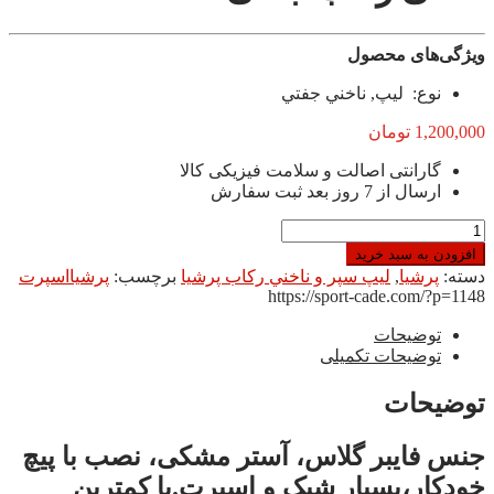
ویژگی‌های محصول
نوع: ليپ, ناخني جفتي
1,200,000
تومان
گارانتی اصالت و سلامت فیزیکی کالا
ارسال از 7 روز بعد ثبت سفارش
ناخنی
رکاب
افزودن به سبد خرید
جفتی
دسته:
پرشيا
,
ليپ سپر و ناخني ركاب پرشیا
برچسب:
پرشیااسپرت
عدد
https://sport-cade.com/?p=1148
توضیحات
توضیحات تکمیلی
توضیحات
جنس فایبر گلاس، آستر مشکی، نصب با پیچ
خودکار،بسیار شیک و اسپرت.با کمترین