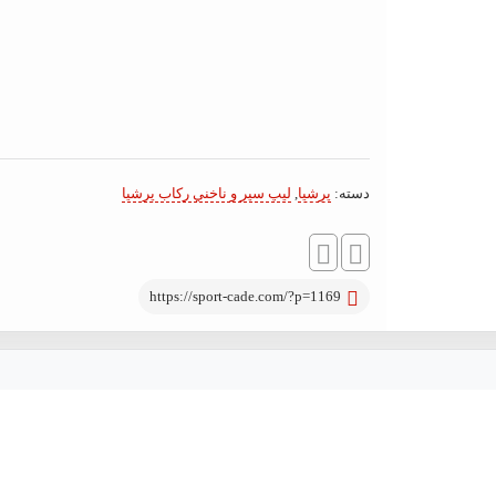
دسته:
پرشيا
,
ليپ سپر و ناخني ركاب پرشیا
https://sport-cade.com/?p=1169