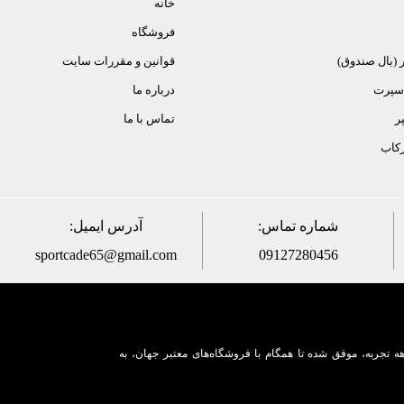
خانه
فروشگاه
ر (بال صندوق)
قوانین و مقررات سایت
 اسپرت
درباره ما
ر
تماس با ما
ركاب
شماره تماس:
آدرس ایمیل:
sportcade65@gmail.com
09127280456
ه تجربه، موفق شده تا همگام با فروشگاه‌های معتبر جهان، به