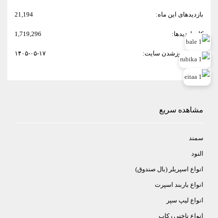
بازدیدهای این ماه:
21,194
کل بازدیدها:
1,719,296
تاریخ به‌روزشدن سایت:
۱۴۰۵-۰۵-۱۷
مشاهده سریع
سمند
النود
انواع اسپريلر (بال صندوق)
انواع باربند اسپرت
انواع ليپ سپر
انواع ناخني ركاب