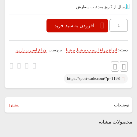
ارسال از 7 روز بعد ثبت سفارش
چراغ
افزودن به سبد خرید
جلو
اسپرت
دسته:
انواع چراغ اسپرت پرشیا
,
پرشيا
برچسب:
چراغ اسپرت پارس
پرشیا
عدد
https://sport-cade.com/?p=1198
توضیحات
بیشتر
قیمت به ازای هر جفت می باشد
محصولات مشابه
حتما داخل چراغ از لامپ هدلایت استفاده نمایید و از مصرف لامپ معمولی